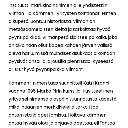
instituutti markkinointinimen alle yhdistettiin
Vilman- ja Kämmen- yritysten toiminnat. Nimen
alkuperä juontuu historiasta. Vilman on
metsäsaamelaisten kieltä ja tarkoittaa hyvää
pyyntipaikkaa. Vilmanperä sijaitsee paikalla, joka
on aikoinaan ollut kapea kahden järven välissä
oleva harju, missä muinaiset asukkaat aikoinaan
pyysivät ansoilla ja jousilla pienriistaa. Kyseessä
oli siis ”hyvä pyyntipaikka Vilman”.
Kämmen- nimen taas suunnitteli Katri Kranni
vuonna 1996 Marko Pirin kurssilla. Kuvitteellinen
yritys sai nimensä alaspäin suunnatusta kädestä,
mikä intiaanien merkkikielellä tarkoittaa
antamista ja opettamista. Hoitava kämmen
antaa hyvää oloa, ja ohjaava opettaa, eli ”antaa