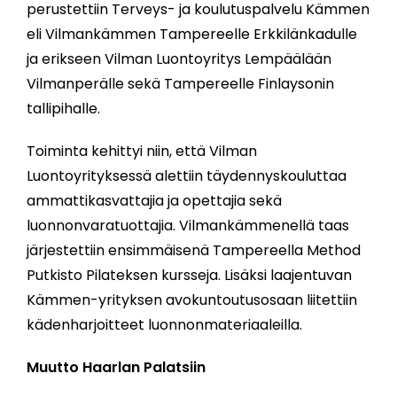
perustettiin Terveys- ja koulutuspalvelu Kämmen
eli Vilmankämmen Tampereelle Erkkilänkadulle
ja erikseen Vilman Luontoyritys Lempäälään
Vilmanperälle sekä Tampereelle Finlaysonin
tallipihalle.
Toiminta kehittyi niin, että Vilman
Luontoyrityksessä alettiin täydennyskouluttaa
ammattikasvattajia ja opettajia sekä
luonnonvaratuottajia. Vilmankämmenellä taas
järjestettiin ensimmäisenä Tampereella Method
Putkisto Pilateksen kursseja. Lisäksi laajentuvan
Kämmen-yrityksen avokuntoutusosaan liitettiin
kädenharjoitteet luonnonmateriaaleilla.
Muutto Haarlan Palatsiin