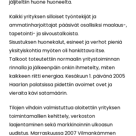
jäljiteltiin huone huoneelta.
Kaikki yrityksen silloiset työntekijät ja
ammatinharjoittajat pääsivät osallisiksi maalaus-,
tapetointi- ja siivoustalkoista.
Sisustuksen huonekalut, esineet ja verhot pieniä
yksityiskohtia myöten oli hankittava itse.
Talkoot toteutettiin normaalin yritystoiminnan
rinnalla ja jälkeenpäin onkin ihmetelty, miten
kaikkeen riitti energiaa. Kesäkuun 1. päivänä 2005
Haarlan palatsissa pidettiin avoimet ovet ja
vieraita kävi satamäärin.
Tilojen vihdoin valmistuttua aloitettiin yrityksen
toimintamallien kehittely, verkoston
laajentaminen sekä markkinoinnin ulkoasun
uudistus. Marraskuussa 2007 Vilmankämmen