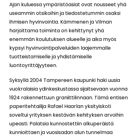
Ajan kuluessa ympäristöasiat ovat nousseet yhä
useammin otsikoihin ja tiedostetummin osaksi
ihmisen hyvinvointia. Kämmenen ja Vilman
harjoittama toiminta on kehittynyt yhä
enemmän koulutuksen alueelle ja aika myös
kypsyi hyvinvointipalveluiden laajemmalle
tuotteistamiselle ja yhdistämiselle
luontoyrittäjyyteen.
Syksyllä 2004 Tampereen kaupunki haki uusia
vuokralaisia ydinkeskustassa sijaitsevaan vuonna
1924 rakennettuun graniittilinnaan. Tämä entisen
paperitehtailija Rafael Haarlan yksityiskoti
soveltui yrityksen kestävän kehityksen arvoihin
upeasti. Palatsia kunnostettiin alkuperäistä
kunnioittaen ja vuosisadan alun tunnelmaa