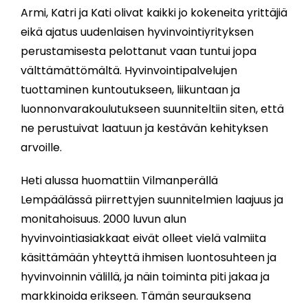
Armi, Katri ja Kati olivat kaikki jo kokeneita yrittäjiä
eikä ajatus uudenlaisen hyvinvointiyrityksen
perustamisesta pelottanut vaan tuntui jopa
välttämättömältä. Hyvinvointipalvelujen
tuottaminen kuntoutukseen, liikuntaan ja
luonnonvarakoulutukseen suunniteltiin siten, että
ne perustuivat laatuun ja kestävän kehityksen
arvoille.
Heti alussa huomattiin Vilmanperällä
Lempäälässä piirrettyjen suunnitelmien laajuus ja
monitahoisuus. 2000 luvun alun
hyvinvointiasiakkaat eivät olleet vielä valmiita
käsittämään yhteyttä ihmisen luontosuhteen ja
hyvinvoinnin välillä, ja näin toiminta piti jakaa ja
markkinoida erikseen. Tämän seurauksena