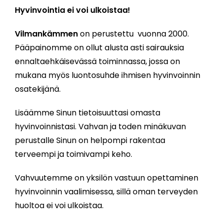
Hyvinvointia ei voi ulkoistaa!
Vilmankämmen
on perustettu vuonna 2000.
Pääpainomme on ollut alusta asti sairauksia
ennaltaehkäisevässä toiminnassa, jossa on
mukana myös luontosuhde ihmisen hyvinvoinnin
osatekijänä.
Lisäämme Sinun tietoisuuttasi omasta
hyvinvoinnistasi. Vahvan ja toden minäkuvan
perustalle Sinun on helpompi rakentaa
terveempi ja toimivampi keho.
Vahvuutemme on yksilön vastuun opettaminen
hyvinvoinnin vaalimisessa, sillä oman terveyden
huoltoa ei voi ulkoistaa.