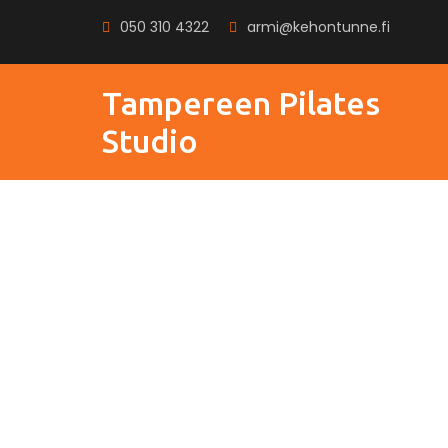
050 310 4322
armi@kehontunne.fi
Tampereen Pilates
Studio