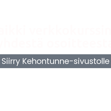
aikki verkkokurssini
yhdestä osoitteest
Siirry Kehontunne-sivustolle