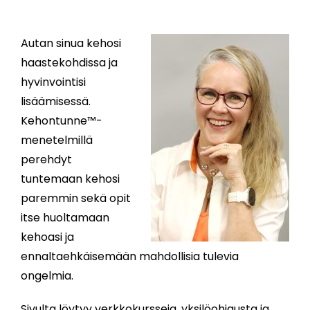
Autan sinua kehosi
haastekohdissa ja
hyvinvointisi
lisäämisessä.
Kehontunne™-
menetelmillä
perehdyt
tuntemaan kehosi
paremmin sekä opit
itse huoltamaan
kehoasi ja
ennaltaehkäisemään mahdollisia tulevia
ongelmia.
Sivulta löytyy verkkokursseja, yksilöohjausta ja