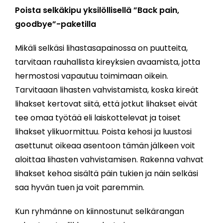
Poista selkäkipu yksilöllisellä ”Back pain,
goodbye”-paketilla
Mikäli selkäsi lihastasapainossa on puutteita,
tarvitaan rauhallista kireyksien avaamista, jotta
hermostosi vapautuu toimimaan oikein.
Tarvitaaan lihasten vahvistamista, koska kireät
lihakset kertovat siitä, että jotkut lihakset eivät
tee omaa työtää eli laiskottelevat ja toiset
lihakset ylikuormittuu. Poista kehosi ja luustosi
asettunut oikeaa asentoon tämän jälkeen voit
aloittaa lihasten vahvistamisen. Rakenna vahvat
lihakset kehoa sisältä päin tukien ja näin selkäsi
saa hyvän tuen ja voit paremmin.
Kun ryhmänne on kiinnostunut selkärangan