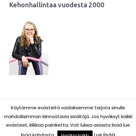
Kehonhallintaa vuodesta 2000
Käytämme evästeitä voidaksemme tarjota sinulle
mahdollisimman kiinnostavia sisältöjä. Jos hyväksyt kaikki
evästeet, klikkaa painiketta. Voit lukea asiasta lisää lue
Vilmankämmen/Tampereen Pilates Studio 2018
lisää kohdasta..
Lue lisää
Hyväksy kaikki