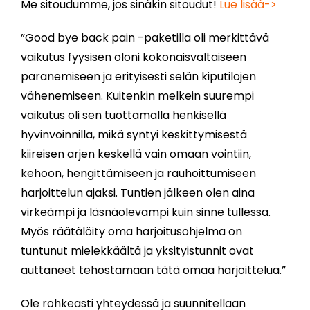
Me sitoudumme, jos sinäkin sitoudut!
Lue lisää->
”Good bye back pain -paketilla oli merkittävä
vaikutus fyysisen oloni kokonaisvaltaiseen
paranemiseen ja erityisesti selän kiputilojen
vähenemiseen. Kuitenkin melkein suurempi
vaikutus oli sen tuottamalla henkisellä
hyvinvoinnilla, mikä syntyi keskittymisestä
kiireisen arjen keskellä vain omaan vointiin,
kehoon, hengittämiseen ja rauhoittumiseen
harjoittelun ajaksi. Tuntien jälkeen olen aina
virkeämpi ja läsnäolevampi kuin sinne tullessa.
Myös räätälöity oma harjoitusohjelma on
tuntunut mielekkäältä ja yksityistunnit ovat
auttaneet tehostamaan tätä omaa harjoittelua.”
Ole rohkeasti yhteydessä ja suunnitellaan