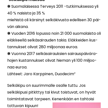
✽ Suo­ma­lai­ses­sa Ter­veys 2011 -tut­ki­muk­ses­sa yli
40 % nai­sis­ta ja 35 %
mie­his­tä oli kär­si­nyt sel­kä­ki­vus­ta edel­li­sen 30 päi­
vän ai­ka­na.
✽ Vuo­den 2016 lo­pus­sa noin 21 000 suo­ma­lais­ta oli
eläk­keel­lä sel­kä­sai­rau­den ta­kia. Eläk­kei­den kus­
tan­nuk­set oli­vat 280 mil­joo­naa eu­roa.
✽ Vuon­na 2017 sel­kä­sai­rauk­sien sai­raus­päi­vä­ra­
ho­jen kus­tan­nuk­set oli­vat hie­man yli 100 mil­joo­
naa eu­roa.
Läh­teet: Jaro Karp­pi­nen, Duo­de­cim”
Selkäkipu on suurimmalle osalle tuttu. Jos
selkäkipusi pitkittyy tai kivut toistuvat, on hyvät
toimintatavat tarpeen.
Kenenkään en tahtoisi
tottuvan kipuun!