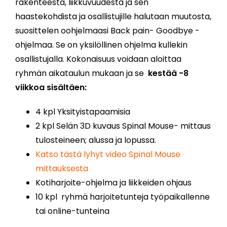
rakenteesta, liikkuvuudesta ja sen
haastekohdista ja osallistujille halutaan muutosta,
suosittelen oohjelmaasi Back pain- Goodbye -
ohjelmaa. Se on yksilöllinen ohjelma kullekin
osallistujalla. Kokonaisuus voidaan aloittaa
ryhmän aikataulun mukaan ja se
kestää -8
viikkoa sisältäen:
4 kpl Yksityistapaamisia
2 kpl Selän 3D kuvaus Spinal Mouse- mittaus
tulosteineen; alussa ja lopussa.
Katso tästä lyhyt video Spinal Mouse
mittauksesta
Kotiharjoite-ohjelma ja liikkeiden ohjaus
10 kpl ryhmä harjoitetunteja työpaikallenne
tai online-tunteina