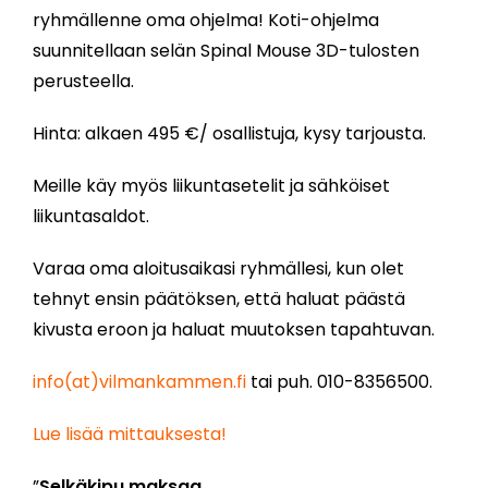
ryhmällenne oma ohjelma! Koti-ohjelma
suunnitellaan selän Spinal Mouse 3D-tulosten
perusteella.
Hinta: alkaen 495 €/ osallistuja, kysy tarjousta.
Meille käy myös liikuntasetelit ja sähköiset
liikuntasaldot.
Varaa oma aloitusaikasi ryhmällesi, kun olet
tehnyt ensin päätöksen, että haluat päästä
kivusta eroon ja haluat muutoksen tapahtuvan.
info(at)vilmankammen.fi
tai puh. 010-8356500.
Lue lisää mittauksesta!
”
Sel­kä­ki­pu mak­saa