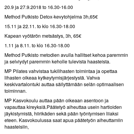
20.9 ja 27.9.2018 to 16.30-16.00
Method Putkisto Detox-kevytohjelma 3h,65€
15.11 ja 22.11. to klo 16.30-18.00
Kapean vyötärön metsästys, 3h, 65€
1.11 ja 8.11. to klo 16.30-18.00
Method Putkisto metodien avulla hallitset kehoa paremmin
ja selviydyt paremmin keholle tulevista haasteista.
MP Pilates vahvistaa tukilihasten toimintaa ja opettaa
lihasten oikeaa kytkeytymisjärjestystä. Vahva
keskivartalontuki auttaa säilyttämään selän optimaalisen
toiminnan.
MP Kasvokoulu auttaa pään oikeaan asentoon ja
vapauttaa kireyksiä.Päätetyö aiheuttaa usein hartioiden
jäykistymistä, hiirikäden sekä pään työntymisen liiaksi
eteen. Kasvokoulussa saat apua päätetyön aiheuttamiin
haasteisiin,