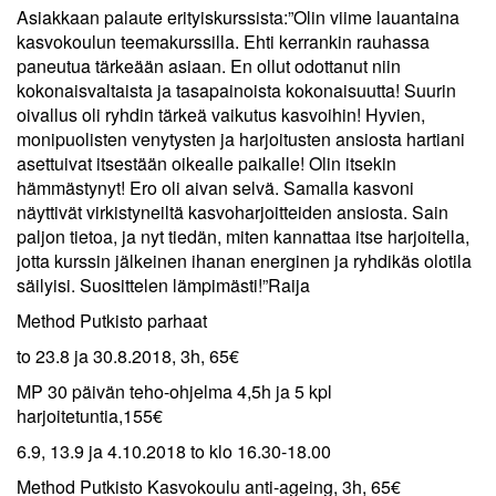
Asiakkaan palaute erityiskurssista:”Olin viime lauantaina
kasvokoulun teemakurssilla. Ehti kerrankin rauhassa
paneutua tärkeään asiaan. En ollut odottanut niin
kokonaisvaltaista ja tasapainoista kokonaisuutta! Suurin
oivallus oli ryhdin tärkeä vaikutus kasvoihin! Hyvien,
monipuolisten venytysten ja harjoitusten ansiosta hartiani
asettuivat itsestään oikealle paikalle! Olin itsekin
hämmästynyt! Ero oli aivan selvä. Samalla kasvoni
näyttivät virkistyneiltä kasvoharjoitteiden ansiosta. Sain
paljon tietoa, ja nyt tiedän, miten kannattaa itse harjoitella,
jotta kurssin jälkeinen ihanan energinen ja ryhdikäs olotila
säilyisi. Suosittelen lämpimästi!”Raija
Method Putkisto parhaat
to 23.8 ja 30.8.2018, 3h, 65€
MP 30 päivän teho-ohjelma 4,5h ja 5 kpl
harjoitetuntia,155€
6.9, 13.9 ja 4.10.2018 to klo 16.30-18.00
Method Putkisto Kasvokoulu anti-ageing, 3h, 65€