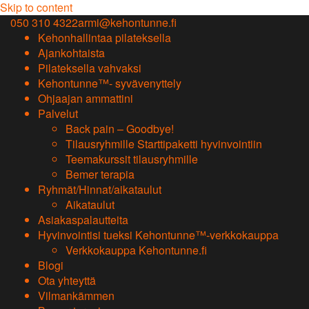
Skip to content
050 310 4322
armi@kehontunne.fi
Kehonhallintaa pilateksella
Ajankohtaista
Pilateksella vahvaksi
Kehontunne™- syvävenyttely
Ohjaajan ammattini
Palvelut
Back pain – Goodbye!
Tilausryhmille Starttipaketti hyvinvointiin
Teemakurssit tilausryhmille
Bemer terapia
Ryhmät/Hinnat/aikataulut
Aikataulut
Asiakaspalautteita
Hyvinvointisi tueksi Kehontunne™-verkkokauppa
Verkkokauppa Kehontunne.fi
Blogi
Ota yhteyttä
Vilmankämmen