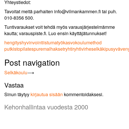
Yhteystiedot:
Tavoitat meitä parhaiten info@vilmankammen.fi tai puh.
010-8356 500.
Tuntivaraukset voit tehdä myös varausjärjestelmämme
kautta; varauspiste.fi. Luo ensin käyttäjätunnukset!
hengitys
hyvinvointi
istumatyö
kasvokoulu
method
putkisto
pilates
puremalhakset
ryhti
ryhtivirhe
selkäkipu
syväveny
Post navigation
Selkäkoulu
⟶
Vastaa
Sinun täytyy
kirjautua sisään
kommentoidaksesi.
Kehonhallintaa vuodesta 2000